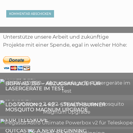
Unterstütze unsere Arbeit und zukünftige
Projekte mit einer Spende, egal in welcher Höhe:
,
ARTIKEL
SONSTIGE
,
ARTIKEL
LASER
DIE BEDEUTENDSTEN SCHRITTE ZUR
BOFA AD 350 – ABZUGSANLAGE FÜR
ERFOLGREICHEN MARKENBILDUNG IN DER
LASERGERÄTE IM TEST
DIGITALEN ÄRA
3D-DRUCKER
LDO VORON 2.4 R2 – STEALTHBURNER
MOSQUITO MAGNUM UPGRADE
ASTRONOMIE
PEGASUS ASTRO ULTIMATE POWERBOX V2
FÜR TELESKOPE
GALERIE
OUTCAST 2: A NEW BEGINNING
VIDEOS