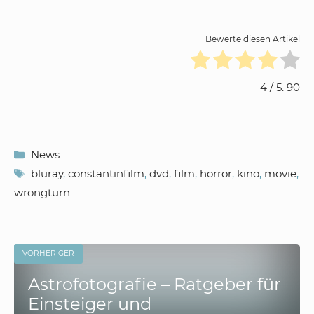
Bewerte diesen Artikel
4
/ 5.
90
Kategorien
News
Schlagwörter
bluray
,
constantinfilm
,
dvd
,
film
,
horror
,
kino
,
movie
,
wrongturn
VORHERIGER
Astrofotografie – Ratgeber für
Einsteiger und