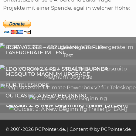
Projekte mit einer Spende, egal in welcher Höhe:
,
ARTIKEL
SONSTIGE
,
ARTIKEL
LASER
DIE BEDEUTENDSTEN SCHRITTE ZUR
BOFA AD 350 – ABZUGSANLAGE FÜR
ERFOLGREICHEN MARKENBILDUNG IN DER
LASERGERÄTE IM TEST
DIGITALEN ÄRA
3D-DRUCKER
LDO VORON 2.4 R2 – STEALTHBURNER
MOSQUITO MAGNUM UPGRADE
ASTRONOMIE
PEGASUS ASTRO ULTIMATE POWERBOX V2
FÜR TELESKOPE
GALERIE
OUTCAST 2: A NEW BEGINNING
VIDEOS
Outcast 2: A New Beginning Trailer [STEAM]
© 2001-2026 PCPointer.de. | Content © by PCPointer.de