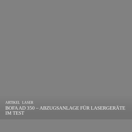
,
ARTIKEL
SONSTIGE
,
ARTIKEL
LASER
DIE BEDEUTENDSTEN SCHRITTE ZUR
BOFA AD 350 – ABZUGSANLAGE FÜR LASERGERÄTE
ERFOLGREICHEN MARKENBILDUNG IN DER
IM TEST
DIGITALEN ÄRA