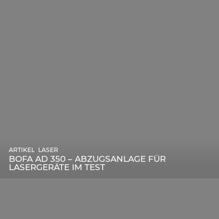
,
ARTIKEL
SONSTIGE
,
ARTIKEL
LASER
DIE BEDEUTENDSTEN SCHRITTE ZUR
BOFA AD 350 – ABZUGSANLAGE FÜR
ERFOLGREICHEN MARKENBILDUNG IN DER
LASERGERÄTE IM TEST
DIGITALEN ÄRA