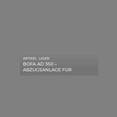
,
ARTIKEL
LASER
,
ARTIKEL
SONSTIGE
BOFA AD 350 –
DIE BEDEUTENDSTEN
ABZUGSANLAGE FÜR
SCHRITTE ZUR
LASERGERÄTE IM TEST
ERFOLGREICHEN
MARKENBILDUNG IN DER
DIGITALEN ÄRA