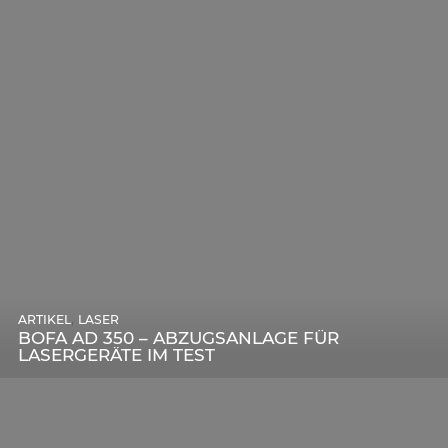
,
ARTIKEL
SONSTIGE
,
ARTIKEL
LASER
DIE BEDEUTENDSTEN SCHRITTE ZUR
BOFA AD 350 – ABZUGSANLAGE FÜR
ERFOLGREICHEN MARKENBILDUNG IN DER
LASERGERÄTE IM TEST
DIGITALEN ÄRA