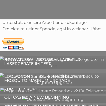
Schlagwörter
daemon
,
erhaltlich
,
kampfrollenspiel
,
vector
Unterstütze unsere Arbeit und zukünftige
Projekte mit einer Spende, egal in welcher Höhe:
,
ARTIKEL
SONSTIGE
,
ARTIKEL
LASER
DIE BEDEUTENDSTEN SCHRITTE ZUR
BOFA AD 350 – ABZUGSANLAGE FÜR
ERFOLGREICHEN MARKENBILDUNG IN DER
LASERGERÄTE IM TEST
DIGITALEN ÄRA
3D-DRUCKER
LDO VORON 2.4 R2 – STEALTHBURNER
MOSQUITO MAGNUM UPGRADE
ASTRONOMIE
PEGASUS ASTRO ULTIMATE POWERBOX V2
FÜR TELESKOPE
GALERIE
OUTCAST 2: A NEW BEGINNING
VIDEOS
Outcast 2: A New Beginning Trailer [STEAM]