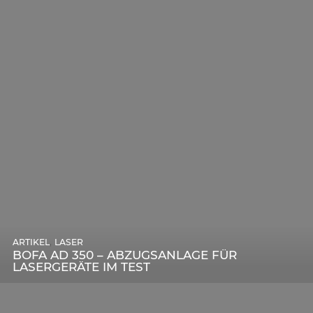
,
ARTIKEL
SONSTIGE
,
ARTIKEL
LASER
DIE BEDEUTENDSTEN SCHRITTE ZUR
BOFA AD 350 – ABZUGSANLAGE FÜR
ERFOLGREICHEN MARKENBILDUNG IN DER
LASERGERÄTE IM TEST
DIGITALEN ÄRA