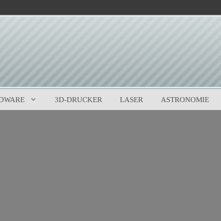
DWARE
3D-DRUCKER
LASER
ASTRONOMIE
0
(
0
)