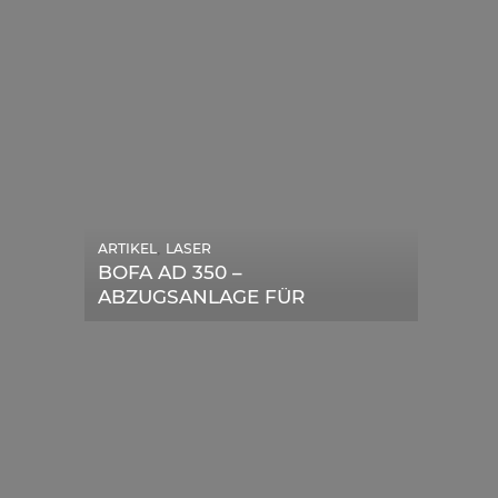
ARTIKEL
,
LASER
ARTIKEL
,
SONSTIGE
BOFA AD 350 –
DIE BEDEUTENDSTEN
ABZUGSANLAGE FÜR
SCHRITTE ZUR
LASERGERÄTE IM TEST
ERFOLGREICHEN
MARKENBILDUNG IN DER
DIGITALEN ÄRA