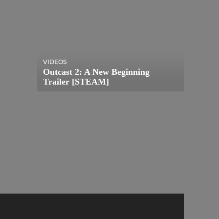
VIDEOS
Outcast 2: A New Beginning
Trailer [STEAM]