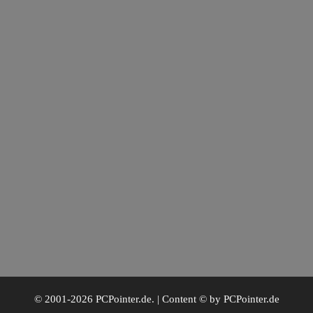
© 2001-2026 PCPointer.de. | Content © by PCPointer.de