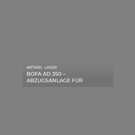
,
ARTIKEL
LASER
,
ARTIKEL
SONSTIGE
BOFA AD 350 –
DIE BEDEUTENDSTEN
ABZUGSANLAGE FÜR
SCHRITTE ZUR
LASERGERÄTE IM TEST
ERFOLGREICHEN
MARKENBILDUNG IN DER
DIGITALEN ÄRA