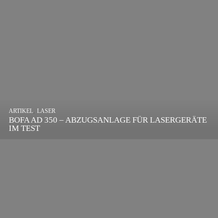
,
ARTIKEL
SONSTIGE
,
ARTIKEL
LASER
DIE BEDEUTENDSTEN SCHRITTE ZUR
BOFA AD 350 – ABZUGSANLAGE FÜR LASERGERÄTE
ERFOLGREICHEN MARKENBILDUNG IN DER
IM TEST
DIGITALEN ÄRA