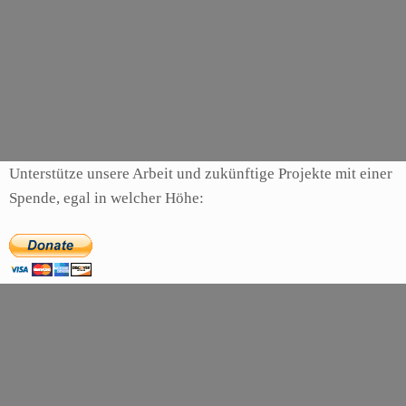
einer auffälligen Front. Der futuristische Midi-Tower im MESH-Design verfügt über
eine umfangreiche Ausstattung und …
mehr …
Kategorien
Hardware
,
Reviews
Schlagwörter
blackstorm
,
gehause
,
green
,
raidmax
Unterstütze unsere Arbeit und zukünftige Projekte mit einer
Spende, egal in welcher Höhe: