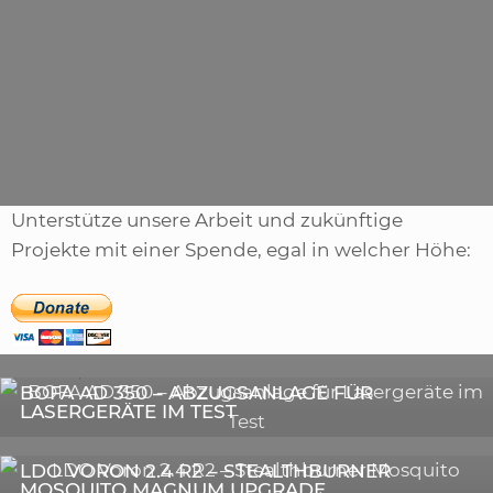
Unterstütze unsere Arbeit und zukünftige
Projekte mit einer Spende, egal in welcher Höhe:
,
ARTIKEL
SONSTIGE
,
ARTIKEL
LASER
DIE BEDEUTENDSTEN SCHRITTE ZUR
BOFA AD 350 – ABZUGSANLAGE FÜR
ERFOLGREICHEN MARKENBILDUNG IN DER
LASERGERÄTE IM TEST
DIGITALEN ÄRA
3D-DRUCKER
LDO VORON 2.4 R2 – STEALTHBURNER
MOSQUITO MAGNUM UPGRADE
ASTRONOMIE