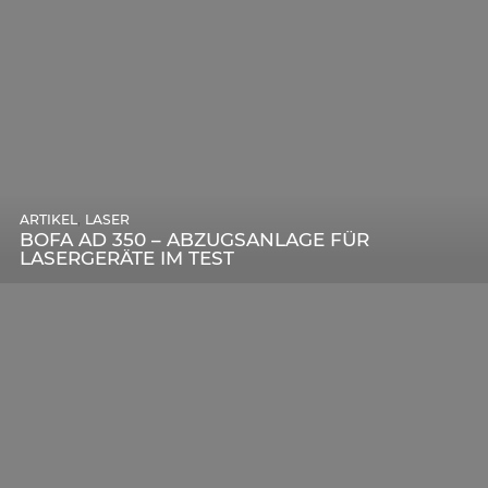
,
ARTIKEL
SONSTIGE
,
ARTIKEL
LASER
DIE BEDEUTENDSTEN SCHRITTE ZUR
BOFA AD 350 – ABZUGSANLAGE FÜR
ERFOLGREICHEN MARKENBILDUNG IN DER
LASERGERÄTE IM TEST
DIGITALEN ÄRA