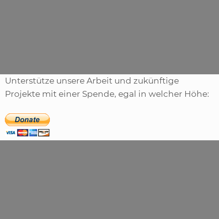
Kategorien
News
Schlagwörter
rennspiel
,
shift
,
unleashed
Unterstütze unsere Arbeit und zukünftige
Projekte mit einer Spende, egal in welcher Höhe: