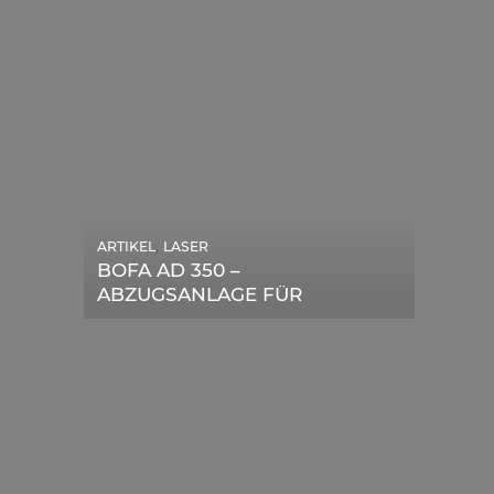
,
ARTIKEL
LASER
,
ARTIKEL
SONSTIGE
BOFA AD 350 –
DIE BEDEUTENDSTEN
ABZUGSANLAGE FÜR
SCHRITTE ZUR
LASERGERÄTE IM TEST
ERFOLGREICHEN
MARKENBILDUNG IN DER
DIGITALEN ÄRA