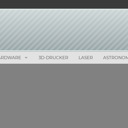
ARDWARE
3D-DRUCKER
LASER
ASTRONOM
0
(
0
)