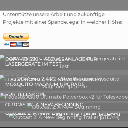
Unterstütze unsere Arbeit und zukünftige
Projekte mit einer Spende, egal in welcher Höhe:
,
ARTIKEL
SONSTIGE
,
ARTIKEL
LASER
DIE BEDEUTENDSTEN SCHRITTE ZUR
BOFA AD 350 – ABZUGSANLAGE FÜR
ERFOLGREICHEN MARKENBILDUNG IN DER
LASERGERÄTE IM TEST
DIGITALEN ÄRA
3D-DRUCKER
LDO VORON 2.4 R2 – STEALTHBURNER
MOSQUITO MAGNUM UPGRADE
ASTRONOMIE
PEGASUS ASTRO ULTIMATE POWERBOX V2
FÜR TELESKOPE
GALERIE
OUTCAST 2: A NEW BEGINNING
VIDEOS
Outcast 2: A New Beginning Trailer [STEAM]