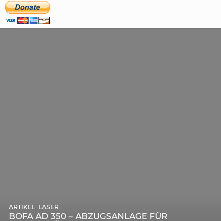
,
ARTIKEL
SONSTIGE
,
ARTIKEL
LASER
DIE BEDEUTENDSTEN SCHRITTE ZUR
BOFA AD 350 – ABZUGSANLAGE FÜR
ERFOLGREICHEN MARKENBILDUNG IN DER