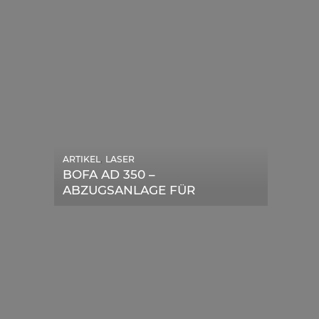
,
ARTIKEL
LASER
,
ARTIKEL
SONSTIGE
BOFA AD 350 –
DIE BEDEUTENDSTEN
ABZUGSANLAGE FÜR
SCHRITTE ZUR
LASERGERÄTE IM TEST
ERFOLGREICHEN
MARKENBILDUNG IN DER
DIGITALEN ÄRA