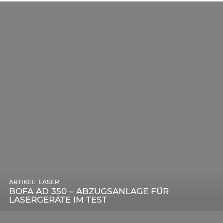
,
ARTIKEL
SONSTIGE
,
ARTIKEL
LASER
DIE BEDEUTENDSTEN SCHRITTE ZUR
BOFA AD 350 – ABZUGSANLAGE FÜR
ERFOLGREICHEN MARKENBILDUNG IN DER
LASERGERÄTE IM TEST
DIGITALEN ÄRA