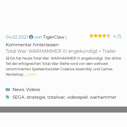
4
(
1
)
04.02.2021
von
TigerClaw
Kommentar hinterlassen
Total War: WARHAMMER III angekündigt + Trailer
SEGA hat heute Total War: WARHAMMER III angekündigt. Der dritte
Teil der erfolgreichen Total-War-Reihe wird von den weltweit
renommierten Spieleentwickler Creative Assembly und Games
Workshop …
mehr …
Kategorien
News
,
Videos
Schlagwörter
SEGA
,
strategie
,
totalwar
,
videospiel
,
warhammer