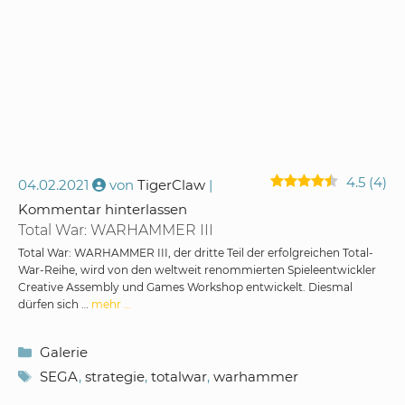
4.5
(
4
)
04.02.2021
von
TigerClaw
Kommentar hinterlassen
Total War: WARHAMMER III
Total War: WARHAMMER III, der dritte Teil der erfolgreichen Total-
War-Reihe, wird von den weltweit renommierten Spieleentwickler
Creative Assembly und Games Workshop entwickelt. Diesmal
dürfen sich …
mehr …
Kategorien
Galerie
Schlagwörter
SEGA
,
strategie
,
totalwar
,
warhammer