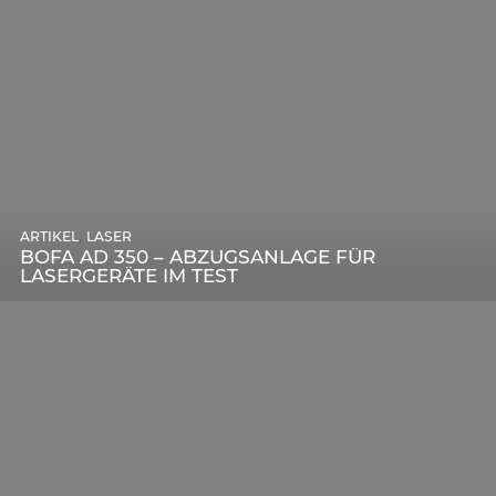
,
ARTIKEL
SONSTIGE
,
ARTIKEL
LASER
DIE BEDEUTENDSTEN SCHRITTE ZUR
BOFA AD 350 – ABZUGSANLAGE FÜR
ERFOLGREICHEN MARKENBILDUNG IN DER
LASERGERÄTE IM TEST
DIGITALEN ÄRA