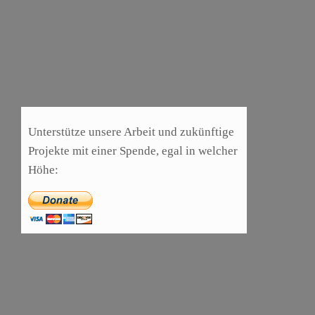
Gamern sind die sogenannten 7.1 Surround
Kopfhörer, mit denen Gegner besser geortet …
mehr
…
Kategorien
Schlagwörter
Hardware
,
Reviews
plantronics
,
surround
Unterstütze unsere Arbeit und zukünftige
Projekte mit einer Spende, egal in welcher
Höhe: