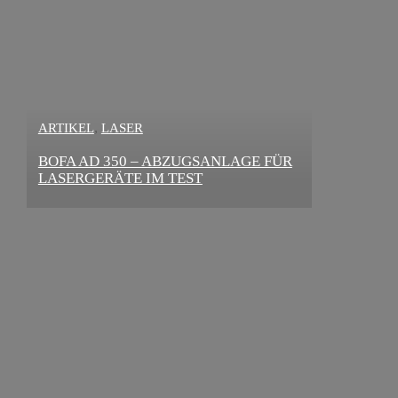
,
ARTIKEL
LASER
,
ARTIKEL
SONSTIGE
BOFA AD 350 – ABZUGSANLAGE FÜR
DIE BEDEUTENDSTEN SCHRITTE ZUR
LASERGERÄTE IM TEST
ERFOLGREICHEN MARKENBILDUNG
IN DER DIGITALEN ÄRA