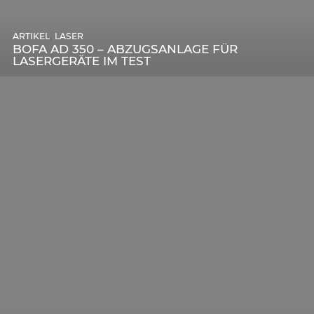
,
ARTIKEL
SONSTIGE
,
ARTIKEL
LASER
DIE BEDEUTENDSTEN SCHRITTE ZUR
BOFA AD 350 – ABZUGSANLAGE FÜR
ERFOLGREICHEN MARKENBILDUNG IN DER
LASERGERÄTE IM TEST
DIGITALEN ÄRA