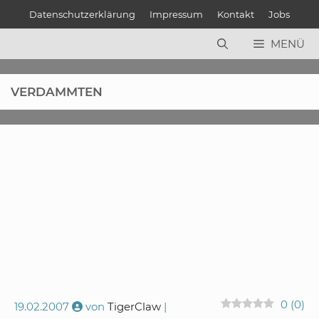
Zum
Datenschutzerklärung
Impressum
Kontakt
Jobs
Inhalt
springen
MENÜ
VERDAMMTEN
0
(
0
)
19.02.2007
von
TigerClaw