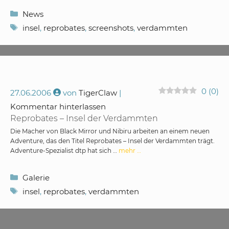
Kategorien
News
Schlagwörter
insel
,
reprobates
,
screenshots
,
verdammten
0
(
0
)
27.06.2006
von
TigerClaw
Kommentar hinterlassen
Reprobates – Insel der Verdammten
Die Macher von Black Mirror und Nibiru arbeiten an einem neuen
Adventure, das den Titel Reprobates – Insel der Verdammten trägt.
Adventure-Spezialist dtp hat sich …
mehr …
Kategorien
Galerie
Schlagwörter
insel
,
reprobates
,
verdammten