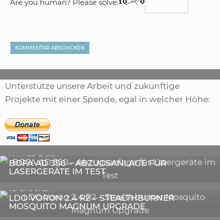
Are you human? Please solve:
Unterstütze unsere Arbeit und zukünftige
Projekte mit einer Spende, egal in welcher Höhe:
,
ARTIKEL
SONSTIGE
,
ARTIKEL
LASER
DIE BEDEUTENDSTEN SCHRITTE ZUR
BOFA AD 350 – ABZUGSANLAGE FÜR
ERFOLGREICHEN MARKENBILDUNG IN DER
LASERGERÄTE IM TEST
DIGITALEN ÄRA
3D-DRUCKER
LDO VORON 2.4 R2 – STEALTHBURNER
MOSQUITO MAGNUM UPGRADE
ASTRONOMIE
PEGASUS ASTRO ULTIMATE POWERBOX V2