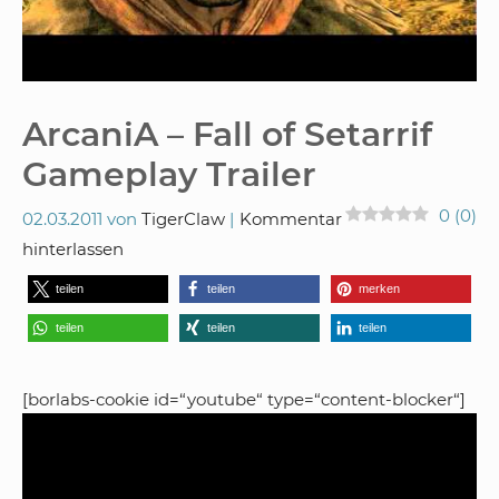
ArcaniA – Fall of Setarrif
Gameplay Trailer
0
(
0
)
02.03.2011
von
TigerClaw
Kommentar
hinterlassen
teilen
teilen
merken
teilen
teilen
teilen
[borlabs-cookie id=“youtube“ type=“content-blocker“]