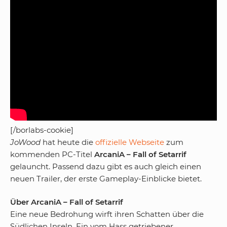
[/borlabs-cookie]
JoWood
hat heute die
offizielle Webseite
zum
kommenden PC-Titel
ArcaniA – Fall of Setarrif
gelauncht. Passend dazu gibt es auch gleich einen
neuen Trailer, der erste Gameplay-Einblicke bietet.
Über ArcaniA – Fall of Setarrif
Eine neue Bedrohung wirft ihren Schatten über die
Südlichen Inseln. Ein vom Hass getriebener