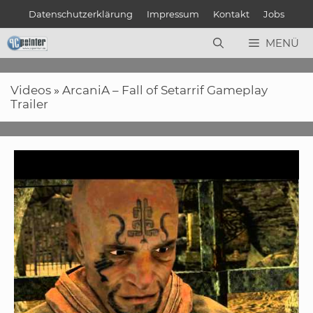
Zum
Datenschutzerklärung
Impressum
Kontakt
Jobs
Inhalt
springen
MENÜ
Videos
»
ArcaniA – Fall of Setarrif Gameplay
Trailer