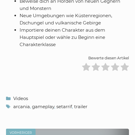
Beweise dich an Horden von neuen Gegnern
und Monstern
Neue Umgebungen wie Küstenregionen,
Dschungel und vulkanische Gebirge
Importiere deinen Charakter aus dem
Hauptspiel oder wähle zu Beginn eine
Charakterklasse
Bewerte diesen Artikel
Kategorien
Videos
Schlagwörter
arcania
,
gameplay
,
setarrif
,
trailer
VORHERIGER