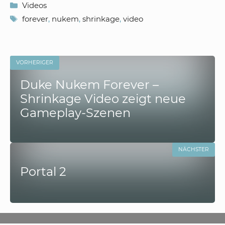
Kategorien
Videos
Schlagwörter
forever
,
nukem
,
shrinkage
,
video
VORHERIGER
Duke Nukem Forever –
Shrinkage Video zeigt neue
Gameplay-Szenen
NÄCHSTER
Portal 2