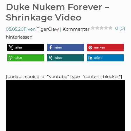
Duke Nukem Forever –
Shrinkage Video
0
(
0
)
05.05.2011
von
TigerClaw
Kommentar
hinterlassen
teilen
teilen
merken
teilen
teilen
teilen
[borlabs-cookie id=“youtube“ type=“content-blocker“]