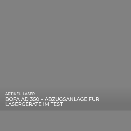
,
ARTIKEL
SONSTIGE
,
ARTIKEL
LASER
DIE BEDEUTENDSTEN SCHRITTE ZUR
BOFA AD 350 – ABZUGSANLAGE FÜR
ERFOLGREICHEN MARKENBILDUNG IN DER
LASERGERÄTE IM TEST
DIGITALEN ÄRA