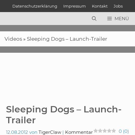
Zum
Datenschutzerklärung
Impressum
Kontakt
Jobs
Inhalt
springen
MENÜ
Videos
»
Sleeping Dogs – Launch-Trailer
Sleeping Dogs – Launch-
Trailer
0
(
0
)
12.08.2012
von
TigerClaw
Kommentar