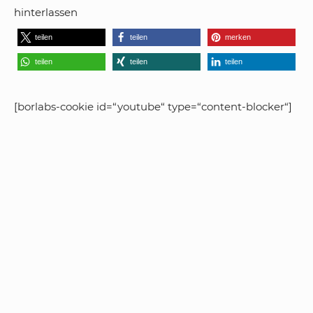
hinterlassen
teilen
teilen
merken
teilen
teilen
teilen
[borlabs-cookie id=“youtube“ type=“content-blocker“]