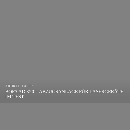
,
ARTIKEL
SONSTIGE
,
ARTIKEL
LASER
DIE BEDEUTENDSTEN SCHRITTE ZUR
BOFA AD 350 – ABZUGSANLAGE FÜR LASERGERÄTE
ERFOLGREICHEN MARKENBILDUNG IN DER
IM TEST
DIGITALEN ÄRA