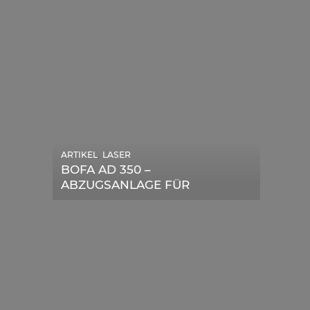
,
ARTIKEL
LASER
,
ARTIKEL
SONSTIGE
BOFA AD 350 –
DIE BEDEUTENDSTEN
ABZUGSANLAGE FÜR
SCHRITTE ZUR
LASERGERÄTE IM TEST
ERFOLGREICHEN
MARKENBILDUNG IN DER
DIGITALEN ÄRA