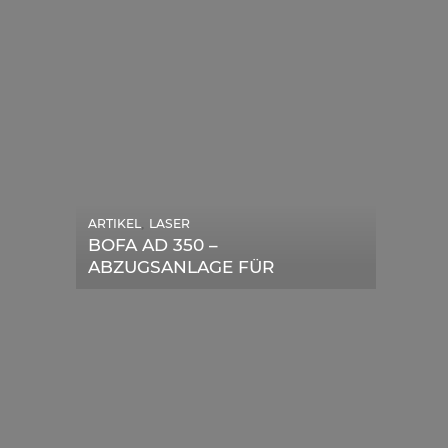
ARTIKEL
,
LASER
ARTIKEL
,
SONSTIGE
BOFA AD 350 –
DIE BEDEUTENDSTEN
ABZUGSANLAGE FÜR
SCHRITTE ZUR
LASERGERÄTE IM TEST
ERFOLGREICHEN
MARKENBILDUNG IN DER
DIGITALEN ÄRA