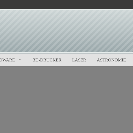
DWARE
3D-DRUCKER
LASER
ASTRONOMIE
0
(
0
)
am?