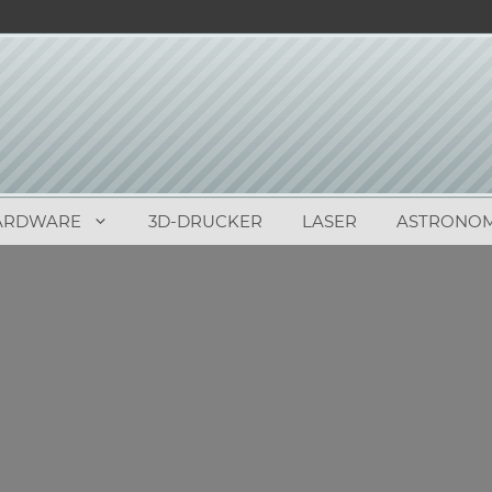
ARDWARE
3D-DRUCKER
LASER
ASTRONOM
0
(
0
)