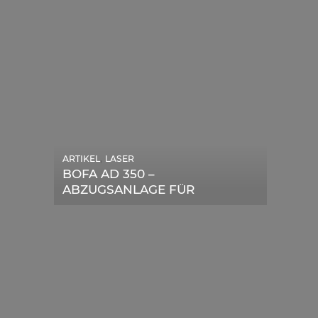
,
ARTIKEL
LASER
,
ARTIKEL
SONSTIGE
BOFA AD 350 –
DIE BEDEUTENDSTEN
ABZUGSANLAGE FÜR
SCHRITTE ZUR
LASERGERÄTE IM TEST
ERFOLGREICHEN
MARKENBILDUNG IN DER
DIGITALEN ÄRA