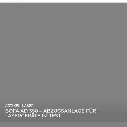
,
ARTIKEL
SONSTIGE
,
ARTIKEL
LASER
DIE BEDEUTENDSTEN SCHRITTE ZUR
BOFA AD 350 – ABZUGSANLAGE FÜR
ERFOLGREICHEN MARKENBILDUNG IN DER
LASERGERÄTE IM TEST
DIGITALEN ÄRA