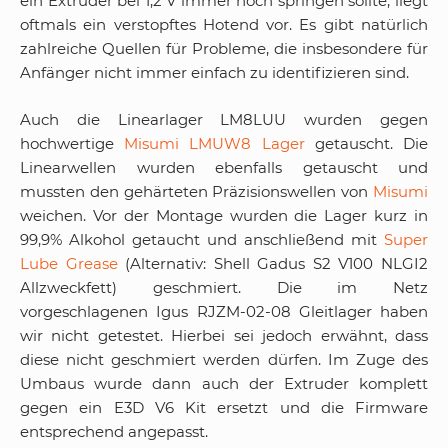
ein Extruder bei 1,2 V immer noch springen sollte, liegt
oftmals ein verstopftes Hotend vor. Es gibt natürlich
zahlreiche Quellen für Probleme, die insbesondere für
Anfänger nicht immer einfach zu identifizieren sind.
Auch die Linearlager LM8LUU wurden gegen
hochwertige
Misumi LMUW8 Lager
getauscht. Die
Linearwellen wurden ebenfalls getauscht und
mussten den gehärteten Präzisionswellen von
Misumi
weichen. Vor der Montage wurden die Lager kurz in
99,9% Alkohol getaucht und anschließend mit
Super
Lube Grease
(Alternativ: Shell Gadus S2 V100 NLGI2
Allzweckfett) geschmiert. Die im Netz
vorgeschlagenen Igus RJZM-02-08 Gleitlager haben
wir nicht getestet. Hierbei sei jedoch erwähnt, dass
diese nicht geschmiert werden dürfen. Im Zuge des
Umbaus wurde dann auch der Extruder komplett
gegen ein E3D V6 Kit ersetzt und die Firmware
entsprechend angepasst.