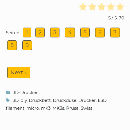
5
/ 5.
70
1
2
3
4
5
6
7
Seiten:
8
9
Next »
Kategorien
3D-Drucker
Schlagwörter
3D
,
diy
,
Druckbett
,
Druckdüse
,
Drucker
,
E3D
,
filament
,
micro
,
mk3
,
MK3s
,
Prusa
,
Swiss