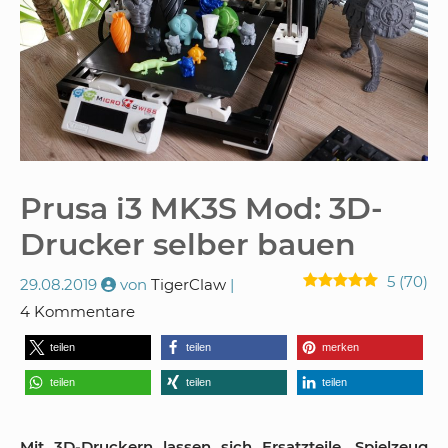
Prusa i3 MK3S Mod: 3D-
Drucker selber bauen
5
(
70
)
29.08.2019
von
TigerClaw
4 Kommentare
teilen
teilen
merken
teilen
teilen
teilen
Mit 3D-Druckern lassen sich Ersatzteile, Spielzeug