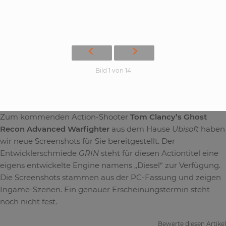
Bild 1 von 14
Zum kommenden Action-Shooter
Tom Clancy’s Ghost
Recon Advanced Warfighter
aus dem Hause
Ubisoft
haben
wir neue Screenshots für Sie bereitgestellt. Der
Entwicklerschmiede
GRIN
steht für diesen Actiontitel eine
eigens entwickelte Engine namens „Diesel“ zur Verfügung.
Die Screenshots stammen aus der PC-Fassung und zeigen
Ingame-Szenen. Ein genauer Erscheinungstermin steht
noch nicht fest.
Bewerte diesen Artikel