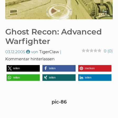
Ghost Recon: Advanced
Warfighter
0
(
0
)
03.12.2005
von
TigerClaw
Kommentar hinterlassen
teilen
teilen
merken
teilen
teilen
teilen
pic-86