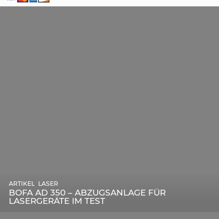
,
ARTIKEL
SONSTIGE
,
ARTIKEL
LASER
DIE BEDEUTENDSTEN SCHRITTE ZUR
BOFA AD 350 – ABZUGSANLAGE FÜR
ERFOLGREICHEN MARKENBILDUNG IN DER
LASERGERÄTE IM TEST
DIGITALEN ÄRA