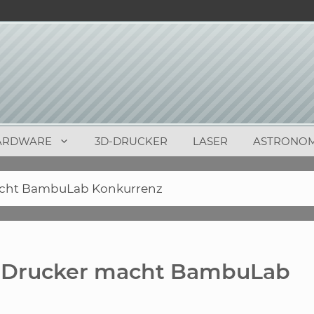
ARDWARE
3D-DRUCKER
LASER
ASTRONOM
acht BambuLab Konkurrenz
D-Drucker macht BambuLab