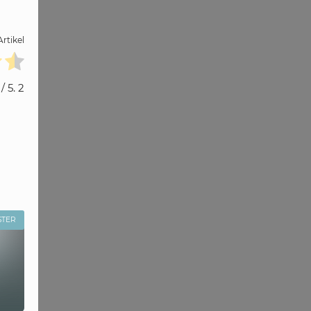
rtikel
/ 5.
2
STER