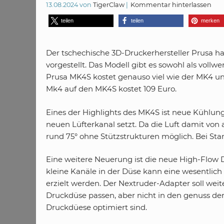
13.08.2024
von
TigerClaw
Kommentar hinterlassen
teilen
teilen
merken
Der tschechische 3D-Druckerhersteller Prusa 
vorgestellt. Das Modell gibt es sowohl als vollw
Prusa MK4S kostet genauso viel wie der MK4 und
Mk4 auf den MK4S kostet 109 Euro.
Eines der Highlights des MK4S ist neue Kühlung,
neuen Lüfterkanal setzt. Da die Luft damit von 
rund 75° ohne Stützstrukturen möglich. Bei Sta
Eine weitere Neuerung ist die neue High-Flow 
kleine Kanäle in der Düse kann eine wesentlic
erzielt werden. Der Nextruder-Adapter soll wei
Druckdüse passen, aber nicht in den genuss der
Druckdüese optimiert sind.