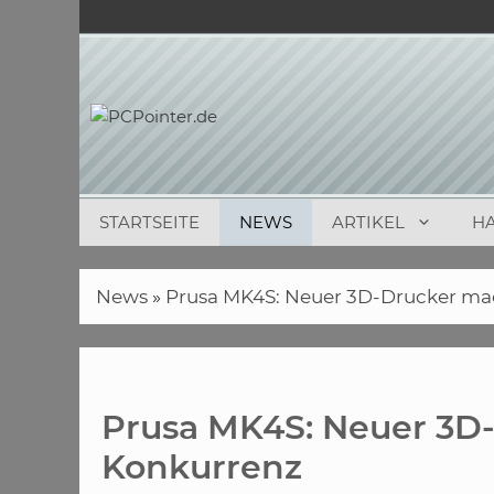
Zum
Inhalt
springen
STARTSEITE
NEWS
ARTIKEL
H
News
»
Prusa MK4S: Neuer 3D-Drucker m
Prusa MK4S: Neuer 3
Konkurrenz