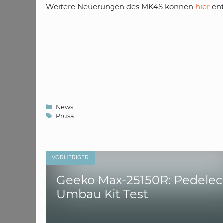
Weitere Neuerungen des MK4S können
hier
en
Kategorien
News
Schlagwörter
Prusa
VORHERIGER
Geeko Max-25150R: Pedelec
Umbau Kit Test