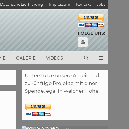
Datenschutzerklärung
Impressum
Kontakt
Jobs
FOLGE UNS:
IE
GALERIE
VIDEOS
Unterstütze unsere Arbeit und
zukünftige Projekte mit einer
Spende, egal in welcher Höhe:
,
ARTIKEL
LASER
,
ARTIKEL
SONSTIGE
BOFA AD 350 –