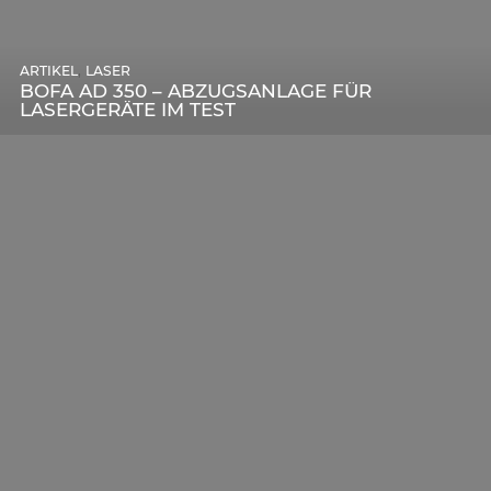
,
ARTIKEL
SONSTIGE
,
ARTIKEL
LASER
DIE BEDEUTENDSTEN SCHRITTE ZUR
BOFA AD 350 – ABZUGSANLAGE FÜR
ERFOLGREICHEN MARKENBILDUNG IN DER
LASERGERÄTE IM TEST
DIGITALEN ÄRA