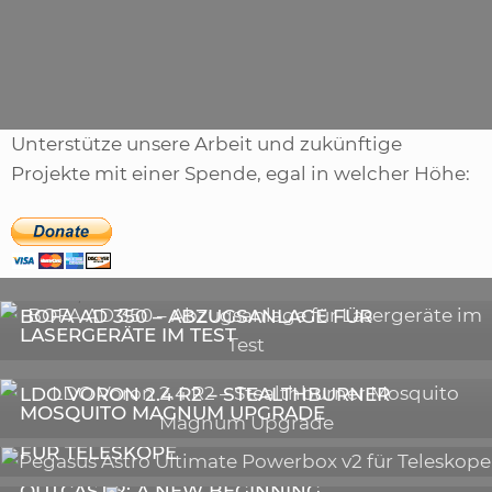
Kategorien
Artikel
Unterstütze unsere Arbeit und zukünftige
Projekte mit einer Spende, egal in welcher Höhe:
,
ARTIKEL
SONSTIGE
,
ARTIKEL
LASER
DIE BEDEUTENDSTEN SCHRITTE ZUR
BOFA AD 350 – ABZUGSANLAGE FÜR
ERFOLGREICHEN MARKENBILDUNG IN DER
LASERGERÄTE IM TEST
DIGITALEN ÄRA
3D-DRUCKER
LDO VORON 2.4 R2 – STEALTHBURNER
MOSQUITO MAGNUM UPGRADE
ASTRONOMIE
PEGASUS ASTRO ULTIMATE POWERBOX V2
FÜR TELESKOPE
GALERIE
OUTCAST 2: A NEW BEGINNING