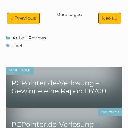
More pages:
« Previous
Next »
Kategorien
Artikel
,
Reviews
Schlagwörter
thief
VORHERIGER
PCPointer.de-Verlosung –
Gewinne eine Rapoo E6700
NÄCHSTER
PCPointer.de-Verlosung –