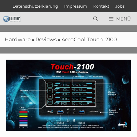
Zum
Datenschutzerklärung
Impressum
Kontakt
Jobs
Inhalt
springen
MENÜ
Hardware
»
Reviews
»
AeroCool Touch-2100