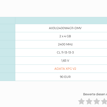
AX3U2400W4G11-DMV
2 x 4 GB
2400 MHz
CL 11-13-13-3
1,65 V
ADATA XPG V2
90 EUR
Bewerte diesen A