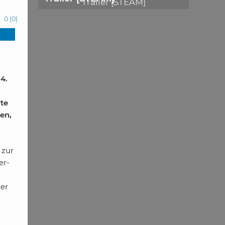
0
(
0
)
4.
yte
en,
 zur
er-
der