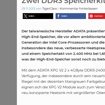
Zwei DDR3 Speicherki
29.11.2013
von
TigerClaw
Kommentar hinterlassen
teilen
teilen
merken
Der taiwanesische Hersteller ADATA präsentie
High-End-Speicher, die vor allem ambitionierte
Generation der Intel Core-Prozessoren und di
insbesondere das neue, verbesserte Heatspread
und einem Speichertakt von 2.400 MHz bei 1,65
was der High-End-Speicher sonst noch zu biet
Mit dem ADATA XPG V2 2 x 4GByte DDR3-2400 Sp
Verfügung, der insbesondere durch sein neuarti
Riegel mit der dezenten titangrauen Farbgebung
eignen sich die XPG V2 Module auch zum Versc
neu konzipierte Heatsink mit vergrößerter Ober