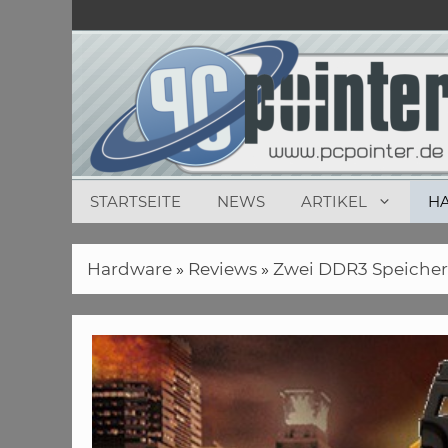
Zum
Inhalt
springen
STARTSEITE
NEWS
ARTIKEL
H
Hardware
»
Reviews
»
Zwei DDR3 Speicher