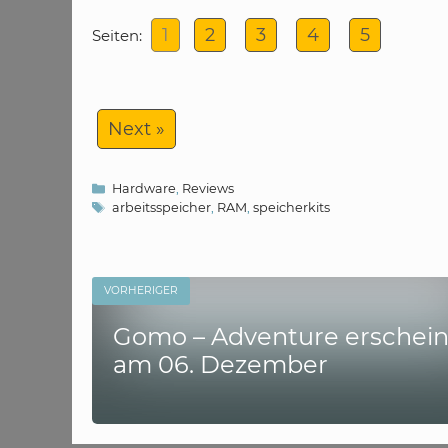
1
2
3
4
5
Seiten:
Next »
Kategorien
Hardware
,
Reviews
Schlagwörter
arbeitsspeicher
,
RAM
,
speicherkits
VORHERIGER
Gomo – Adventure erschein
am 06. Dezember