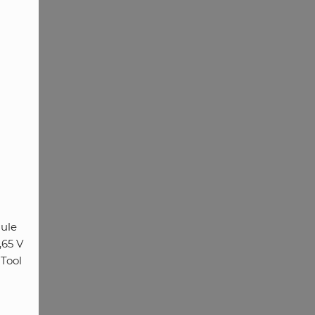
dule
,65 V
 Tool