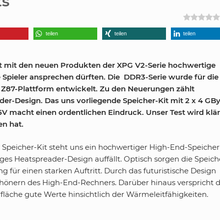
ts
teilen
teilen
teilen
rt mit den neuen Produkten der XPG V2-Serie hochwertige
 Spieler ansprechen dürften. Die DDR3-Serie wurde für die 
e Z87-Plattform entwickelt. Zu den Neuerungen zählt
er-Design. Das uns vorliegende Speicher-Kit mit 2 x 4 GB
V macht einen ordentlichen Eindruck. Unser Test wird klär
en hat.
eicher-Kit steht uns ein hochwertiger High-End-Speicher
ges Heatspreader-Design auffällt. Optisch sorgen die Speich
 für einen starken Auftritt. Durch das futuristische Design
hönern des High-End-Rechners. Darüber hinaus verspricht 
fläche gute Werte hinsichtlich der Wärmeleitfähigkeiten.