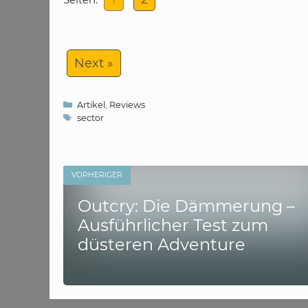
Next »
Kategorien
Artikel
,
Reviews
Schlagwörter
sector
VORHERIGER
Outcry: Die Dämmerung –
Ausführlicher Test zum
düsteren Adventure