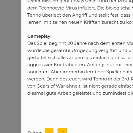
seiner Mission geht etwas schief und der Prota
dem Technocyte-Virus infiziert. Die biologische
Tenno überlebt den Angriff und stellt fest, das
lernen, mit seinen neuen Kräften zurecht zu ko
Gameplay
Das Spiel beginnt 20 Jahre nach dem ersten Vorf
wurde die gesamte Umgebung vergiftet und unse
gestaltet sich alles andere als einfach und so
aggressiver Kontrahenten. Anfangs nur mit einer
anrichten. Aber immerhin lernt der Spieler da
werden. Denn gesteuert wird Tenno in der 3rd
von Gears of War ähnelt, ist nicht gerade einf
diesmal gute Arbeit geleistet und zumindest d
1
2
Seiten: