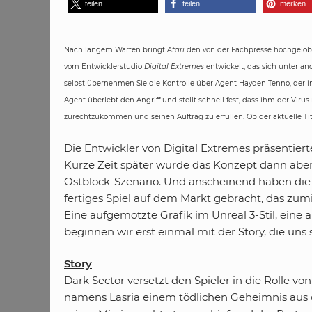
teilen
teilen
merken
Nach langem Warten bringt
Atari
den von der Fachpresse hochgelob
vom Entwicklerstudio
Digital Extremes
entwickelt, das sich unter an
selbst übernehmen Sie die Kontrolle über Agent Hayden Tenno, der i
Agent überlebt den Angriff und stellt schnell fest, dass ihm der Viru
zurechtzukommen und seinen Auftrag zu erfüllen. Ob der aktuelle T
Die Entwickler von Digital Extremes präsentierte
Kurze Zeit später wurde das Konzept dann ab
Ostblock-Szenario. Und anscheinend haben die 
fertiges Spiel auf dem Markt gebracht, das zu
Eine aufgemotzte Grafik im Unreal 3-Stil, eine
beginnen wir erst einmal mit der Story, die uns s
Story
Dark Sector versetzt den Spieler in die Rolle 
namens Lasria einem tödlichen Geheimnis aus 