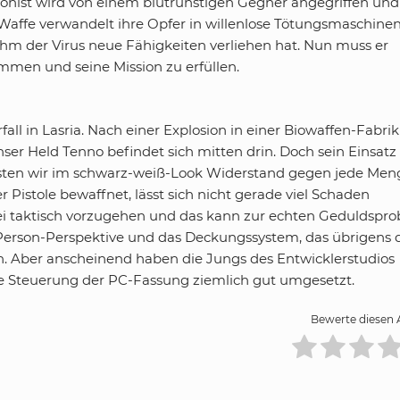
gonist wird von einem blutrünstigen Gegner angegriffen und
 Waffe verwandelt ihre Opfer in willenlose Tötungsmaschinen
s ihm der Virus neue Fähigkeiten verliehen hat. Nun muss er
mmen und seine Mission zu erfüllen.
all in Lasria. Nach einer Explosion in einer Biowaffen-Fabrik
r Held Tenno befindet sich mitten drin. Doch sein Einsatz
 leisten wir im schwarz-weiß-Look Widerstand gegen jede Men
 Pistole bewaffnet, lässt sich nicht gerade viel Schaden
bei taktisch vorzugehen und das kann zur echten Geduldspro
-Person-Perspektive und das Deckungssystem, das übrigens
ach. Aber anscheinend haben die Jungs des Entwicklerstudios
ie Steuerung der PC-Fassung ziemlich gut umgesetzt.
Bewerte diesen A