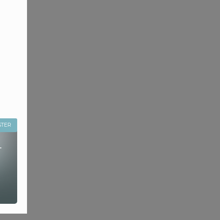
STER
-