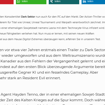
teilen
teilen
teilen
ten Konsolentitel
Dark Sektor
nun auch für den PC auf den Markt. Der Action-Thriller w
derem für Titel wie Unreal, Unreal Tournament und Warpath verantwortlich zeichnet. Im
n einer ehemaligen Sowjetstadt namens Lasria mit dem Technocyte-Virus infiziert wird.
s neue Fähigkeiten verliehen hat. Nun muss er lernen, mit seinen neuen Kräften
itel aus dem Hause
Digital Extremes
überzeugen kann, erfahren Sie in unserem Test.
n vor etwa vier Jahren erstmals einen Trailer zu Dark Sector
er wieder umgeworfen und aus dem Weltraumszenario wurd
Kanadier aus den Fehlern der Vergangenheit gelernt und e
mindest auf den ersten Blick überzeugende Argumente bereit
 ausgereifte Gegner KI und ein fesselndes Gameplay. Aber
ehr stark an Resident Evil erinnert.
von Agent Hayden Tenno, der in einer ehemaligen Sowjet-Stadt
der Zeit des Kalten Krieges auf die Spur kommt. Doch währ