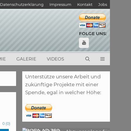
Datenschutzerklärung
Impressum
Kontakt
Jobs
FOLGE UNS:
IE
GALERIE
VIDEOS
Unterstütze unsere Arbeit und
zukünftige Projekte mit einer
Spende, egal in welcher Höhe:
0
(
0
)
,
ARTIKEL
LASER
,
ARTIKEL
SONSTIGE
BOFA AD 350 –