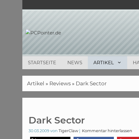
Zum
Inhalt
springen
STARTSEITE
NEWS
ARTIKEL
H
Artikel
»
Reviews
»
Dark Sector
Dark Sector
30.03.2009
von
TigerClaw
Kommentar hinterlassen