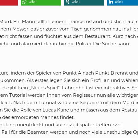
teilen
teilen
teilen
Mord. Ein Mann fällt in einem Trancezustand und sticht auf 
nem Messer, das er zuvor vom Tisch genommen hat, ins Her
at nicht fassen und flüchtet aus dem Restaurant. Kurz nach 
eiche und alarmiert daraufhin die Polizei. Die Suche kann
ture, indem der Spieler von Punkt A nach Punkt B rennt un
kommen. Als erstes legen Sie sich ein Profil an und wähle
es gibt kein „Neues Spiel“. Fahrenheit ist ein interaktives Spi
inem Tutorial werden Ihnen vom Regisseur nun alle wichtige
klärt. Nach dem Tutorial wird eine Sequenz mit dem Mord i
en Sie die Rolle von Lucas Kane und müssen aus dem Restau
che des ermordeten Mannes findet.
ht lang unentdeckt und kurze Zeit später treffen zwei
e Fall für die Beamten werden und noch viele unschuldige O