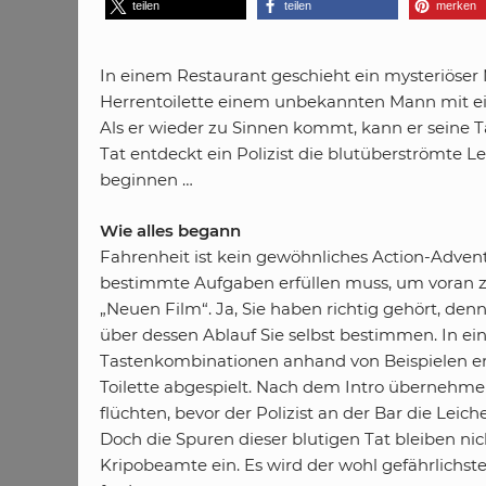
teilen
teilen
merken
In einem Restaurant geschieht ein mysteriöser 
Herrentoilette einem unbekannten Mann mit ei
Als er wieder zu Sinnen kommt, kann er seine T
Tat entdeckt ein Polizist die blutüberströmte L
beginnen …
Wie alles begann
Fahrenheit ist kein gewöhnliches Action-Adven
bestimmte Aufgaben erfüllen muss, um voran zu
„Neuen Film“. Ja, Sie haben richtig gehört, denn 
über dessen Ablauf Sie selbst bestimmen. In e
Tastenkombinationen anhand von Beispielen er
Toilette abgespielt. Nach dem Intro übernehm
flüchten, bevor der Polizist an der Bar die Lei
Doch die Spuren dieser blutigen Tat bleiben nic
Kripobeamte ein. Es wird der wohl gefährlichst