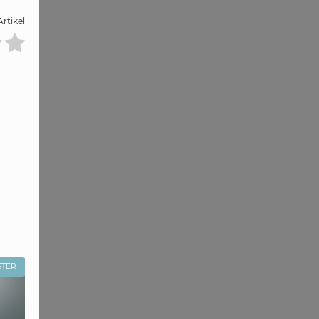
rtikel
STER