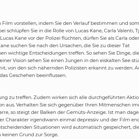
n Film vorstellen, indem Sie den Verlauf bestimmen und som
 schlüpfen Sie in die Rolle von Lucas Kane, Carla Valenti, T
ucas Kane vor der Polizei flüchten, dürfen Sie als Carla ode
Kane suchen Sie nach den Ursachen, die Sie zu dieser Tat
en wichtige Entscheidungen treffen. So sehen Sie Dinge, di
iner Vision sehen Sie einen Jungen in den eiskalten See stü
mit, von den sich nähernden Polizisten erkannt zu werden. 
 das Geschehen beeinflussen.
eidung zu treffen. Zudem wirken sich alle durchgeführten Akti
son aus. Verhalten Sie sich gegenüber Ihren Mitmenschen i
Gitarre, so steigt der Balken der Gemüts-Anzeige. Ist man dag
der Charakter irgendwann einmal depressiv und der Film en
ntscheidenden Situationen wird automatisch gespeichert, di
 keinen Grund zur Sorge.