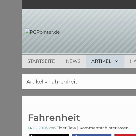
Zum
Inhalt
springen
STARTSEITE
NEWS
ARTIKEL
H
Artikel
»
Fahrenheit
Fahrenheit
14.02.2006
von
TigerClaw
Kommentar hinterlassen