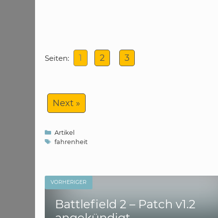
1
2
3
Seiten:
Next »
Kategorien
Artikel
Schlagwörter
fahrenheit
VORHERIGER
Battlefield 2 – Patch v1.2
angekündigt