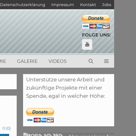
Datenschutzerklärung
Impressum
Kontakt
Jobs
FOLGE UNS:
IE
GALERIE
VIDEOS
Unterstütze unsere Arbeit und
zukünftige Projekte mit einer
Spende, egal in welcher Höhe:
0
(
0
)
,
ARTIKEL
LASER
,
ARTIKEL
SONSTIGE
BOFA AD 350 –