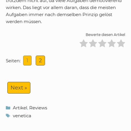
trotzdem nicht auf, da viele Aufgaben demotivierend
wirken. Das liegt vor allem daran, dass die meisten
Aufgaben immer nach demselben Prinzip gelöst
werden müssen.
Bewerte diesen Artikel
1
2
Seiten:
Next »
Kategorien
Artikel
,
Reviews
Schlagwörter
venetica