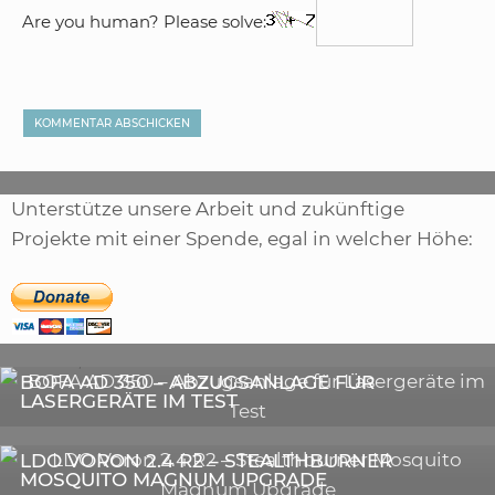
Are you human? Please solve:
Unterstütze unsere Arbeit und zukünftige
Projekte mit einer Spende, egal in welcher Höhe:
,
ARTIKEL
SONSTIGE
,
ARTIKEL
LASER
DIE BEDEUTENDSTEN SCHRITTE ZUR
BOFA AD 350 – ABZUGSANLAGE FÜR
ERFOLGREICHEN MARKENBILDUNG IN DER
LASERGERÄTE IM TEST
DIGITALEN ÄRA
3D-DRUCKER
LDO VORON 2.4 R2 – STEALTHBURNER
MOSQUITO MAGNUM UPGRADE
ASTRONOMIE