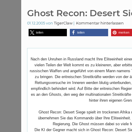
Ghost Recon: Desert S
01.12.2005
von
TigerClaw
Kommentar hinterlassen
teilen
teilen
merken
Nach den Unruhen in Russland macht Ihre Eliteeinheit einen
vielen Teilen der Welt kommt es zu kleineren, aber erbit
russischen Waffen und angeführt von einem Mann namens Tes
zu bringen. Die eritreischen Streitkräfte werden von de
Rettungsversuche im Inneren werden blutig unterbunden,
empfindlich behindert wird. Auf Bitte der eritreischen Regieru
es an den Ghosts, den weg der multinationalen Streitkräfte
hinter ihren eigenen Gre
Ghost Recon: Desert Siege spielt im trockenen Afrika u
übernehmen Sie das Kommando über Ihre Eliteeinheit. Al
Regierung. Die Ghost müssen dabei so viele f
Die KI der Gegner macht sich in Ghost Recon: Desert Si