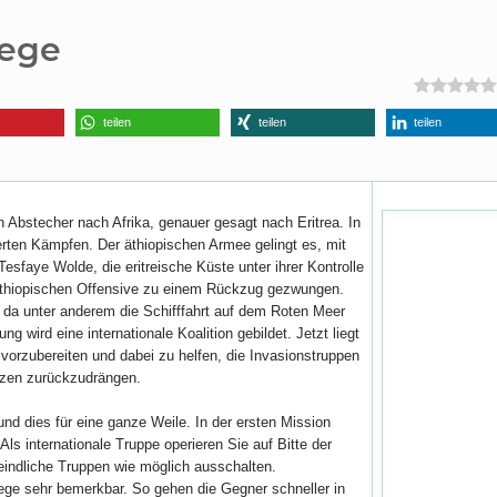
iege
teilen
teilen
teilen
 Abstecher nach Afrika, genauer gesagt nach Eritrea. In
terten Kämpfen. Der äthiopischen Armee gelingt es, mit
faye Wolde, die eritreische Küste unter ihrer Kontrolle
r äthiopischen Offensive zu einem Rückzug gezwungen.
 da unter anderem die Schifffahrt auf dem Roten Meer
ng wird eine internationale Koalition gebildet. Jetzt liegt
 vorzubereiten und dabei zu helfen, die Invasionstruppen
nzen zurückzudrängen.
nd dies für eine ganze Weile. In der ersten Mission
s internationale Truppe operieren Sie auf Bitte der
eindliche Truppen wie möglich ausschalten.
ege sehr bemerkbar. So gehen die Gegner schneller in