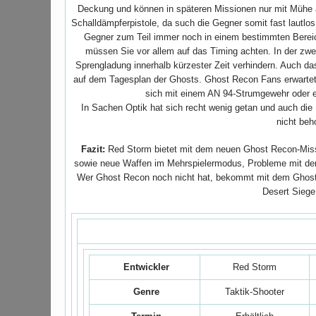
Deckung und können in späteren Missionen nur mit Mühe a
Schalldämpferpistole, da such die Gegner somit fast lautlos 
Gegner zum Teil immer noch in einem bestimmten Bereic
müssen Sie vor allem auf das Timing achten. In der zwe
Sprengladung innerhalb kürzester Zeit verhindern. Auch das
auf dem Tagesplan der Ghosts. Ghost Recon Fans erwartet 
sich mit einem AN 94-Strumgewehr oder 
In Sachen Optik hat sich recht wenig getan und auch di
nicht beh
Fazit:
Red Storm bietet mit dem neuen Ghost Recon-Miss
sowie neue Waffen im Mehrspielermodus, Probleme mit de
Wer Ghost Recon noch nicht hat, bekommt mit dem Ghost
Desert Siege
Ghost Recon
Entwickler
Red Storm
Genre
Taktik-Shooter