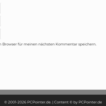
m Browser für meinen nächsten Kommentar speichern.
© 2001-2026 PCPointer.de. | Content © by PCPointer.de