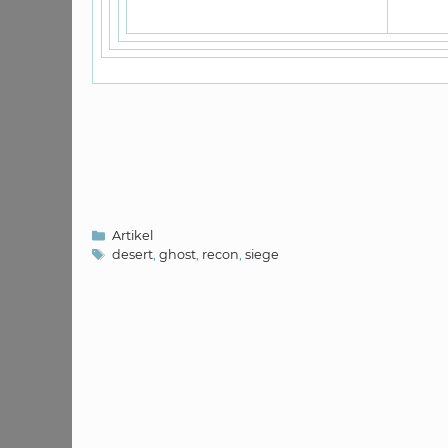
Kategorien
Artikel
Schlagwörter
desert
,
ghost
,
recon
,
siege