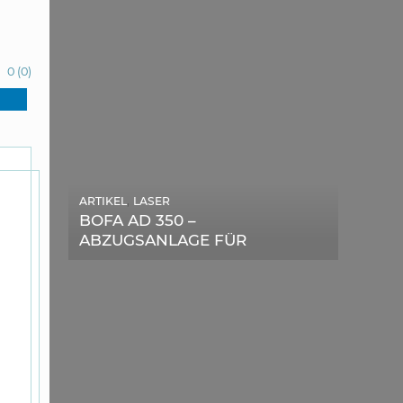
0
(
0
)
,
ARTIKEL
LASER
,
ARTIKEL
SONSTIGE
BOFA AD 350 –
DIE BEDEUTENDSTEN
ABZUGSANLAGE FÜR
SCHRITTE ZUR
LASERGERÄTE IM TEST
ERFOLGREICHEN
MARKENBILDUNG IN DER
DIGITALEN ÄRA