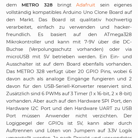
dem
METRO 328
bringt
Adafruit
sein eigenes
vollständig kompatibles Arduino Uno Clone Board auf
den Markt. Das Board ist qualitativ hochwertig
verarbeitet, einfach zu verwenden und hacker-
freundlich. Es basiert auf den ATmega328
Mikrokontroller und kann mit 7-9V über die DC-
Buchse (Verpolungsschutz vorhanden) oder via
microUSB mit 5V betrieben werden. Ein Ein- und
Ausschalter ist auf dem Board ebenfalls vorhanden.
Das METRO 328 verfügt über 20 GPIO Pins, wobei 6
davon auch als analoge Eingänge fungieren und 2
davon für den USB-Seriell-Konverter reserviert sind.
Zusätzlich sind 6 PWMs auf 3 Timer (1 x 16-bit, 2 x 8-bit)
vorhanden. Aber auch auf den Hardware SPI Port, den
Hardware I2C Port und den Hardware UART zu USB
Port müssen Anwender nicht verzichten. Der
Logigpegel der GPIOs ist 5V, kann aber durch
Auftrennen und Löten von Jumpern auf 3.3V Logik
umgestellt werden. Je nach Projekt und verwendeter