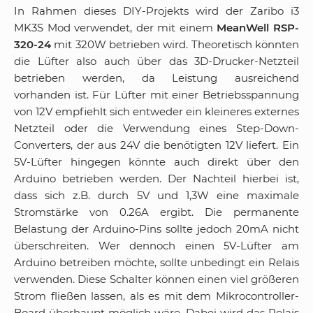
In Rahmen dieses DIY-Projekts wird der Zaribo i3
MK3S Mod verwendet, der mit einem
MeanWell RSP-
320-24
mit 320W betrieben wird. Theoretisch könnten
die Lüfter also auch über das 3D-Drucker-Netzteil
betrieben werden, da Leistung ausreichend
vorhanden ist. Für Lüfter mit einer Betriebsspannung
von 12V empfiehlt sich entweder ein kleineres externes
Netzteil oder die Verwendung eines Step-Down-
Converters, der aus 24V die benötigten 12V liefert. Ein
5V-Lüfter hingegen könnte auch direkt über den
Arduino betrieben werden. Der Nachteil hierbei ist,
dass sich z.B. durch 5V und 1,3W eine maximale
Stromstärke von 0.26A ergibt. Die permanente
Belastung der Arduino-Pins sollte jedoch 20mA nicht
überschreiten. Wer dennoch einen 5V-Lüfter am
Arduino betreiben möchte, sollte unbedingt ein Relais
verwenden. Diese Schalter können einen viel größeren
Strom fließen lassen, als es mit dem Mikrocontroller-
Board überhaupt möglich wäre. Dabei wird das Relais