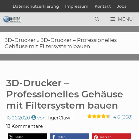
Zum
Datenschutzerklärung
Impressum
Kontakt
Jobs
Inhalt
springen
MENÜ
3D-Drucker
»
3D-Drucker – Professionelles
Gehäuse mit Filtersystem bauen
3D-Drucker –
Professionelles Gehäuse
mit Filtersystem bauen
4.6
(
368
)
16.06.2020
von
TigerClaw
13 Kommentare
teilen
teilen
merken