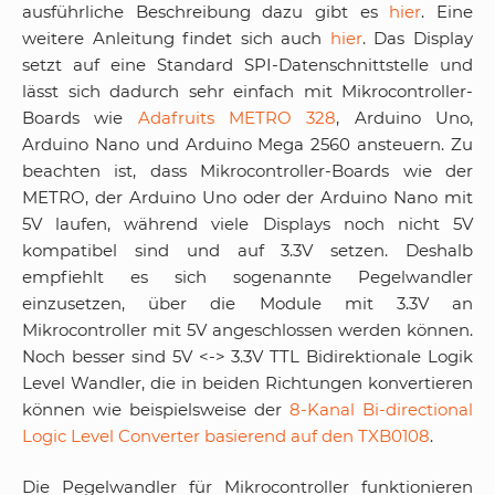
ausführliche Beschreibung dazu gibt es
hier
. Eine
weitere Anleitung findet sich auch
hier
. Das Display
setzt auf eine Standard SPI-Datenschnittstelle und
lässt sich dadurch sehr einfach mit Mikrocontroller-
Boards wie
Adafruits METRO 328
, Arduino Uno,
Arduino Nano und Arduino Mega 2560 ansteuern. Zu
beachten ist, dass Mikrocontroller-Boards wie der
METRO, der Arduino Uno oder der Arduino Nano mit
5V laufen, während viele Displays noch nicht 5V
kompatibel sind und auf 3.3V setzen. Deshalb
empfiehlt es sich sogenannte Pegelwandler
einzusetzen, über die Module mit 3.3V an
Mikrocontroller mit 5V angeschlossen werden können.
Noch besser sind
5V <-> 3.3V TTL
Bidirektionale Logik
Level Wandler, die in beiden Richtungen konvertieren
können wie beispielsweise der
8-Kanal Bi-directional
Logic Level Converter basierend auf den TXB0108
.
Die Pegelwandler für Mikrocontroller funktionieren