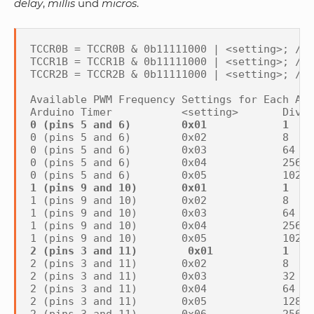
delay
,
millis
und
micros
.
TCCR0B = TCCR0B & 0b11111000 | <setting>; //T
TCCR1B = TCCR1B & 0b11111000 | <setting>; //T
TCCR2B = TCCR2B & 0b11111000 | <setting>; //T
Available PWM Frequency Settings for Each Ard
0 (pins 5 and 6)  	0x02  		8  		7812.5 

0 (pins 5 and 6)  	0x03  		64  		976.56 

0 (pins 5 and 6)  	0x04  		256		244.14 

1 (pins 9 and 10)  	0x02  		8  		3906.25 

1 (pins 9 and 10)  	0x03  		64  		488.28 

1 (pins 9 and 10)  	0x04  		256  		122.07 

2 (pins 3 and 11)  	0x02  		8  		3906.25 

2 (pins 3 and 11)  	0x03  		32  		976.56 

2 (pins 3 and 11)  	0x04  		64  		488.28 

2 (pins 3 and 11)  	0x05  		128  		244.14 

2 (pins 3 and 11)  	0x06  		256  		122.07 
